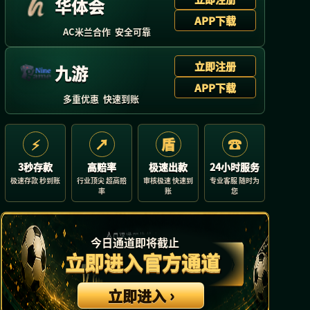
枢，从这里开启每一场
精彩
汇聚实时赛况、多维数据解析与超清流媒体，
杏
彩客户端
与网页端协同，为您构筑无缝的体育信
息服务体验。无论您追踪的是欧洲五大联赛、
NBA季后赛还是电竞赛场，我们都能提供毫秒级
的数据同步与流畅的观看体验。
首页
/
新闻资讯
/ 正文