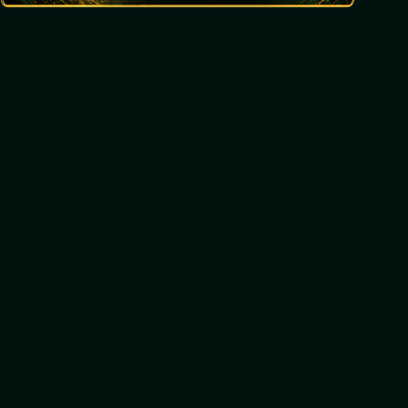
2026-05-31 05:59:48
359次阅读
杏彩娱乐注册后如何进行玩法选择
本文由开云编辑部整理发布，为您带来最新、最专业的体育
赛事解读与深度分析。我们致力于为每一位体育爱好者提供
有价值的资讯内容。
在如今的在线娱乐平台中，如何选择合适的玩法对玩
家的体验至关重要。杏彩娱乐提供了丰富多样的游戏
选项，让玩家在注册后可以迅速找到适合自己的玩
法。接下来，我们将为您深入探讨如何在杏彩娱乐注
册后进行玩法选择。