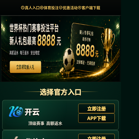
杏彩
—— 赛事数据中