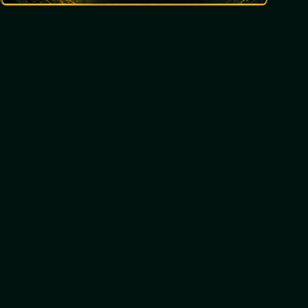
2026-05-20 05:59:53
312次阅读
体验杏彩体育的多元化魅力
本文由开云编辑部整理发布，为您带来最新、最专业的体育
赛事解读与深度分析。我们致力于为每一位体育爱好者提供
有价值的资讯内容。
在数字化时代的浪潮中，各类体育竞猜平台如雨后春
笋般涌现，其中杏彩体育凭借其独特的用户体验和多
元化的产品，吸引了大量用户的关注。无论你是体育
迷、游戏爱好者，还是寻求额外收入的投资者，杏彩
体育都能够满足你对娱乐和盈利的双重需求。