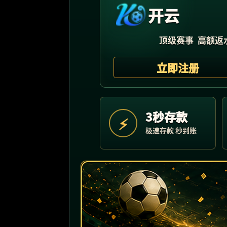
杏彩
—
汇聚实时赛况、多维
验。无论您追踪的是
首页
/
新闻资讯
/ 正文