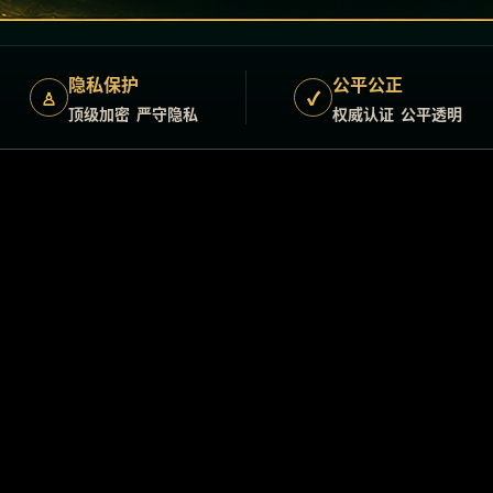
能成为我们生命中不可或缺的珍贵记忆。无论是
笑语，都是构成我们美好生活的基本元素。这些
生，让我们在平凡的日子中感受到不平凡的温暖
生活的点滴：感悟幸福的来源
在快节奏的现代生活中，工作和压力往往让我们忽
早晨咖啡，*或是一句温暖的问候，都会在不经意
不是来源于远大的目标，而是在于我们如何感知
珍视身边的人与事