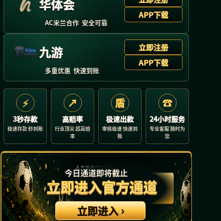
枢，从这里开启每一场
精彩
汇聚实时赛况、多维数据解析与超清流媒体，
杏
彩客户端
与网页端协同，为您构筑无缝的体育信
息服务体验。无论您追踪的是欧洲五大联赛、
NBA季后赛还是电竞赛场，我们都能提供毫秒级
的数据同步与流畅的观看体验。
首页
/
新闻资讯
/ 正文