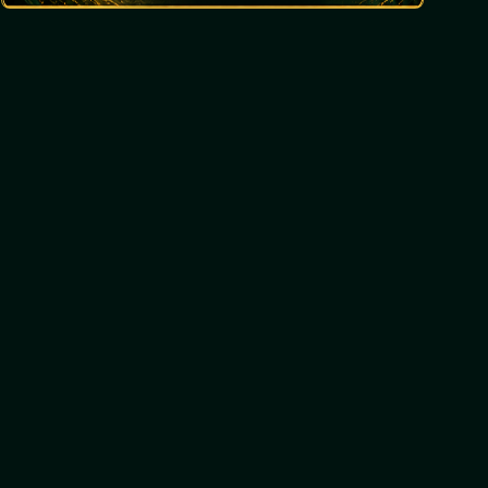
文章不存在
请检查文章ID是否正确。
返回文章列表
精选推荐 · 热门文章榜单
以下是我们根据阅读量、互动数据与编辑推荐综合评选出的优质内
容，涵盖赛事前瞻、赛后复盘、球星专访等多个维度，助您全方位洞
察体育世界的精彩。
1
解析杏彩注册对用户的吸引力
互联网时代，各种在线平台层出不穷，而在这个“百家
争鸣”的环境中，如何吸引用户成为了每个产品成功与