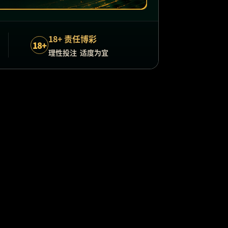
户友好的界面而广受欢迎。如果你想在杏彩
技巧是至关重要的。
获胜机会。选择合适的游戏对提高你的中奖
而受到玩家的青睐。然而，它们的获胜概率
盘则提供了更高的胜率和更好的策略应用空