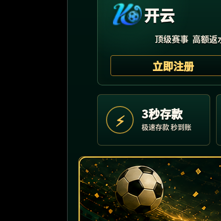
杏彩
—
汇聚实时赛况、多维
验。无论您追踪的是
首页
/
新闻资讯
/ 正文