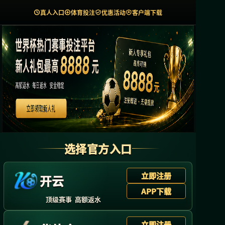
杏彩
—— 赛事数据中