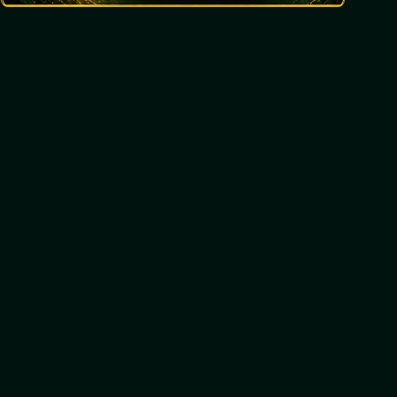
文章不存在
请检查文章ID是否正确。
返回文章列表
精选推荐 · 热门文章榜单
以下是我们根据阅读量、互动数据与编辑推荐综合评选出的优质内
容，涵盖赛事前瞻、赛后复盘、球星专访等多个维度，助您全方位洞
察体育世界的精彩。
1
杏彩登录移动端使用攻略
在这个数字化时代，移动端应用程序已成为人们生活
中不可或缺的一部分。对于杏彩用户而言，如何有效