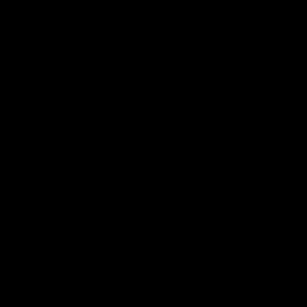
精选推荐 · 热门文章榜单
以下是我们根据阅读量、互动数据与编辑推荐综合评选