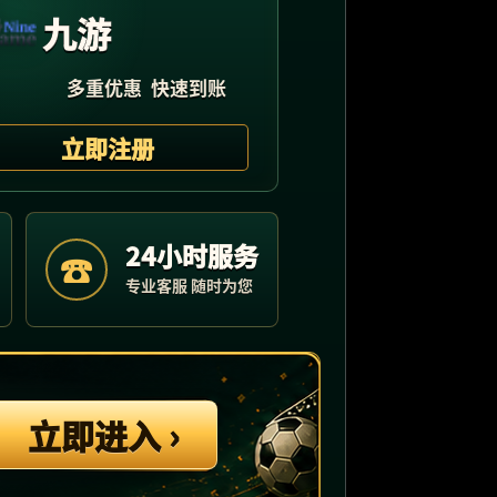
一场精彩
无缝的体育信息服务体
级的数据同步与流畅的
2026-05-30 05:59:48
787次阅读
已成为行业成功的关键。近年来，杏彩娱乐