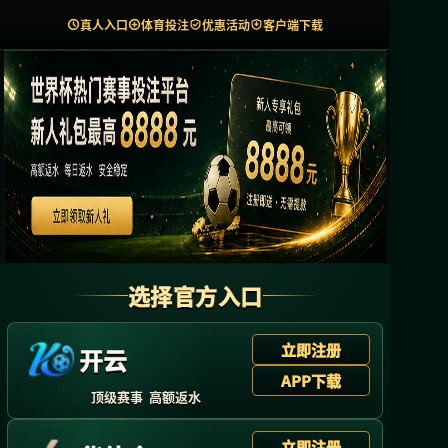
杏彩
—— 赛事数据中