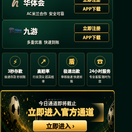
枢，从这里开启每一场
精彩
汇聚实时赛况、多维数据解析与超清流媒体，
杏
彩客户端
与网页端协同，为您构筑无缝的体育信
息服务体验。无论您追踪的是欧洲五大联赛、
NBA季后赛还是电竞赛场，我们都能提供毫秒级
的数据同步与流畅的观看体验。
首页
/
新闻资讯
/ 正文