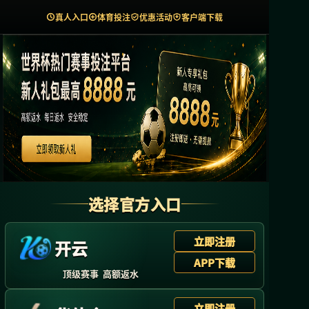
杏彩
—— 赛事数据中