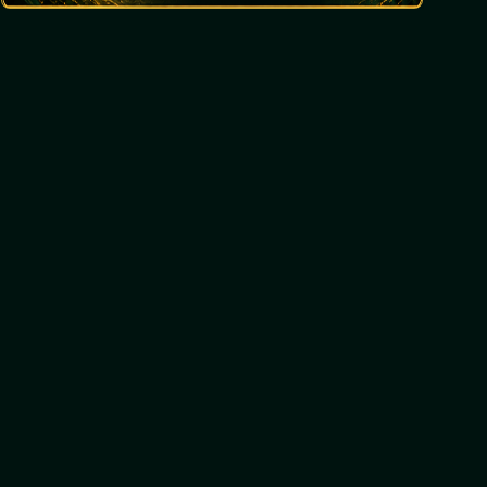
2026-05-25 05:59:51
1819次阅读
杏彩注册平台的充值与提现方式
本文由开云编辑部整理发布，为您带来最新、最专业的体育
赛事解读与深度分析。我们致力于为每一位体育爱好者提供
有价值的资讯内容。
在如今数字化支付日益普及的时代，选择一个安全便
捷的在线娱乐平台至关重要。尤其是在充值和提现方
面，用户通常会关心平台的多样性与安全性。杏彩注
册平台作为行业中的一员，提供了一系列灵活的充值
与提现方式，以满足不同用户的需求。