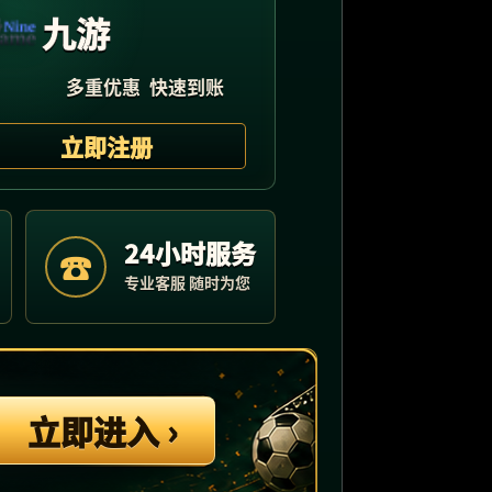
一场精彩
无缝的体育信息服务体
级的数据同步与流畅的
2026-05-17 05:59:54
2612次阅读
过创意和策略脱颖而出。其中，杏彩网址作