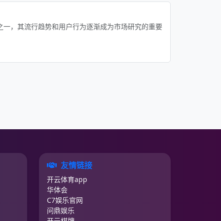
之一，其流行趋势和用户行为逐渐成为市场研究的重要
友情链接
开云体育app
华体会
C7娱乐官网
问鼎娱乐
开元棋牌