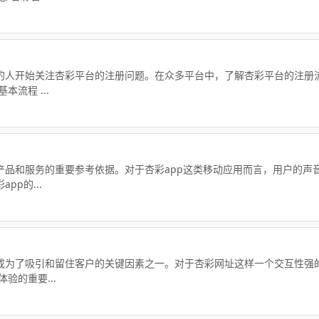
的人开始关注杏彩平台的注册问题。在众多平台中，了解杏彩平台的注册
流程 ...
产品和服务的重要参考依据。对于杏彩app这类移动应用而言，用户的声
p的...
成为了吸引和留住客户的关键因素之一。对于杏彩网址这样一个交互性强
验的重要...