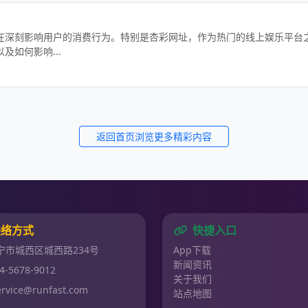
在深刻影响用户的消费行为。特别是杏彩网址，作为热门的线上娱乐平台
如何影响...
返回首页浏览更多精彩内容
联络方式
快捷入口
宁市城西区城西路234号
App下载
新闻资讯
4-5678-9012
关于我们
ervice@runfast.com
站点地图