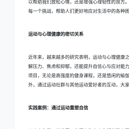
以帮助我们放松心情，还是增强心理韧性的良方
每一个挑战，帮助人们更好地应对生活中的各种
运动与心理健康的密切关系
近年来，越来越多的研究表明，运动与心理健康
解压力、焦虑和抑郁，还能提升自信心与应对能
项目，无论是高强度的健身课程，还是悠闲的瑜
外，通过运动社群与其他运动爱好者的互动，大
实践案例：通过运动重塑自信