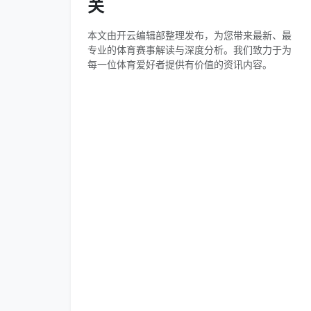
关
本文由开云编辑部整理发布，为您带来最新、最
专业的体育赛事解读与深度分析。我们致力于为
每一位体育爱好者提供有价值的资讯内容。