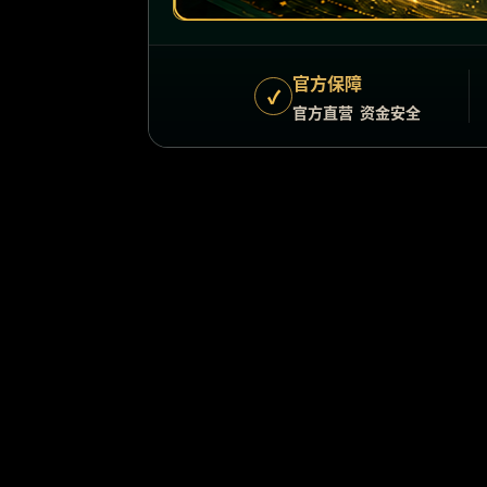
精选推荐 · 热门文章榜单
以下是我们根据阅读量、互动数据与编辑推荐综合评选
1
杏彩登录平台的盈利模式揭秘
在当今数字化时代，博彩行业的发展正在改
本文将深入探讨杏彩登录平台的盈利模式，揭示
2026-05-16 05:59:55
2
杏彩选择里的勇气与坚持
在现代社会中，无论是在职场上还是生活中
驱动力，也是实现目标和梦想的必由之路。 杏
2026-06-23 05:59:37