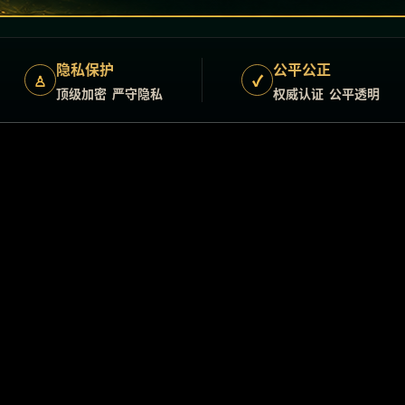
出的优质内容，涵盖赛事前瞻、赛后复盘、球星专访等多个维度，助您全
变人们的休闲娱乐方式。作为这一行业中的佼佼者之一，杏彩登录平台凭
其背后的...
，人们常常面临选择的难题。选择意味着风险，而每一次选择背后都蕴藏
彩选择的...